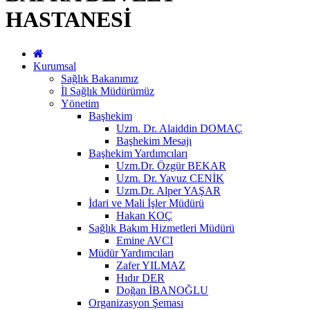
HASTANESİ
Kurumsal
Sağlık Bakanımız
İl Sağlık Müdürümüz
Yönetim
Başhekim
Uzm. Dr. Alaiddin DOMAÇ
Başhekim Mesajı
Başhekim Yardımcıları
Uzm.Dr. Özgür BEKAR
Uzm. Dr. Yavuz CENİK
Uzm.Dr. Alper YAŞAR
İdari ve Mali İşler Müdürü
Hakan KOÇ
Sağlık Bakım Hizmetleri Müdürü
Emine AVCI
Müdür Yardımcıları
Zafer YILMAZ
Hıdır DER
Doğan İBANOĞLU
Organizasyon Şeması