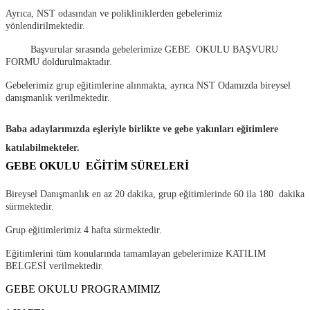
Ayrıca, NST odasından ve polikliniklerden gebelerimiz
yönlendirilmektedir.
Ba
ş
vurular sırasında gebelerimize GEBE OKULU BA
Ş
VURU
FORMU doldurulmaktadır.
Gebelerimiz grup e
ğ
itimlerine alınmakta, ayrıca NST Odamızda bireysel
danı
ş
manlık verilmektedir.
Baba adaylarımızda e
ş
leriyle birlikte ve gebe yakınları e
ğ
itimlere
katılabilmekteler
.
GEBE OKULU E
Ğİ
T
İ
M SÜRELER
İ
Bireysel Danı
ş
manlık en az 20 dakika, grup e
ğ
itimlerinde 60 ila 180 dakika
sürmektedir.
Grup e
ğ
itimlerimiz 4 hafta sürmektedir.
E
ğ
itimlerini tüm konularında tamamlayan gebelerimize KATILIM
BELGES
İ
verilmektedir.
GEBE OKULU PROGRAMIMIZ