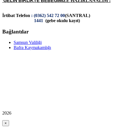
GEL
İ
N B
İ
RL
İ
KTE
BEBE
Ğİ
M
İ
ZE HAZIRLANALIM !
İ
rtibat Telefon
: (0362) 542 72 00
(SANTRAL)
1441
(gebe okulu kayıt)
Bağlantılar
Samsun Valiliği
Bafra Kaymakamlığı
2026
×