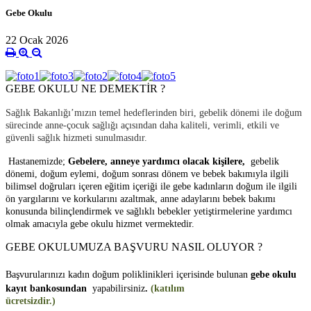
Gebe Okulu
22 Ocak 2026
GEBE OKULU NE DEMEKT
İ
R ?
Sa
ğ
lık Bakanlı
ğ
ı’mızın temel hedeflerinden biri, gebelik dönemi ile do
ğ
um
sürecinde anne-çocuk sa
ğ
lı
ğ
ı açısından daha kaliteli, verimli, etkili ve
güvenli sa
ğ
lık hizmeti sunulmasıdır.
Hastanemizde;
Gebelere, anneye yardımcı olacak ki
ş
ilere,
gebelik
dönemi, do
ğ
um eylemi, do
ğ
um sonrası dönem ve bebek bakımıyla ilgili
bilimsel do
ğ
ruları içeren e
ğ
itim içeri
ğ
i ile gebe kadınların do
ğ
um ile ilgili
ön yargılarını ve korkularını azaltmak, anne adaylarını bebek bakımı
konusunda bilinçlendirmek ve sa
ğ
lıklı bebekler yeti
ş
tirmelerine yardımcı
olmak amacıyla gebe okulu hizmet vermektedir.
GEBE OKULUMUZA BA
Ş
VURU NASIL OLUYOR ?
Ba
ş
vurularınızı kadın do
ğ
um poliklinikleri içerisinde bulunan
gebe okulu
kayıt bankosundan
yapabilirsiniz
.
(katılım
ücretsizdir.)