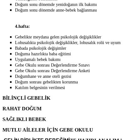
Doğum sonu dönemde yenidoğanın ilk bakımı
Doğum sonu dönemde anne-bebek bağlanması
4.hafta:
Gebelikte meydana gelen psikolojik değişiklikler
Lohusalıkta psikolojik değişiklikler, lohusalık rolü ve uyum
Babada psikolojik değişimler
Doğuma hazırlıkta baba eğitimi
Uygulamalı bebek bakımı
Gebe Okulu sonrası Değerlendirme Sınavı
Gebe Okulu sonrası Değerlendirme Anketi
Doğumhane ve anne oteli gezisi
Doğum sonrası gebelikten korunma
Katılım belgesinin verilmesi
B
İ
L
İ
NÇL
İ
GEBEL
İ
K
RAHAT DO
Ğ
UM
SA
Ğ
LIKLI BEBEK
MUTLU A
İ
LELER
İ
Ç
İ
N GEBE OKULU