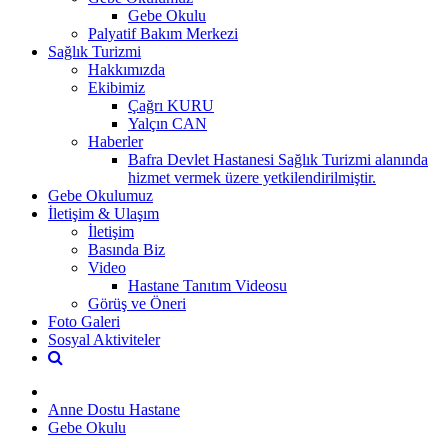
Gebe Okulu
Palyatif Bakım Merkezi
Sağlık Turizmi
Hakkımızda
Ekibimiz
Çağrı KURU
Yalçın CAN
Haberler
Bafra Devlet Hastanesi Sağlık Turizmi alanında
hizmet vermek üzere yetkilendirilmiştir.
Gebe Okulumuz
İletişim & Ulaşım
İletişim
Basında Biz
Video
Hastane Tanıtım Videosu
Görüş ve Öneri
Foto Galeri
Sosyal Aktiviteler
Anne Dostu Hastane
Gebe Okulu