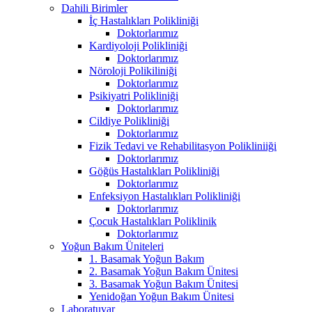
Dahili Birimler
İç Hastalıkları Polikliniği
Doktorlarımız
Kardiyoloji Polikliniği
Doktorlarımız
Nöroloji Polikiliniği
Doktorlarımız
Psikiyatri Polikliniği
Doktorlarımız
Cildiye Polikliniği
Doktorlarımız
Fizik Tedavi ve Rehabilitasyon Polikliniiği
Doktorlarımız
Göğüs Hastalıkları Polikliniği
Doktorlarımız
Enfeksiyon Hastalıkları Polikliniği
Doktorlarımız
Çocuk Hastalıkları Poliklinik
Doktorlarımız
Yoğun Bakım Üniteleri
1. Basamak Yoğun Bakım
2. Basamak Yoğun Bakım Ünitesi
3. Basamak Yoğun Bakım Ünitesi
Yenidoğan Yoğun Bakım Ünitesi
Laboratuvar