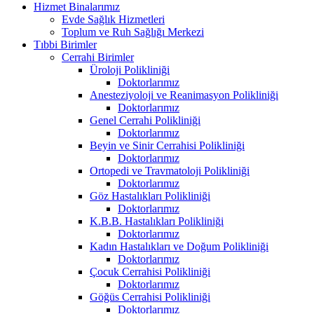
Hizmet Binalarımız
Evde Sağlık Hizmetleri
Toplum ve Ruh Sağlığı Merkezi
Tıbbi Birimler
Cerrahi Birimler
Üroloji Polikliniği
Doktorlarımız
Anesteziyoloji ve Reanimasyon Polikliniği
Doktorlarımız
Genel Cerrahi Polikliniği
Doktorlarımız
Beyin ve Sinir Cerrahisi Polikliniği
Doktorlarımız
Ortopedi ve Travmatoloji Polikliniği
Doktorlarımız
Göz Hastalıkları Polikliniği
Doktorlarımız
K.B.B. Hastalıkları Polikliniği
Doktorlarımız
Kadın Hastalıkları ve Doğum Polikliniği
Doktorlarımız
Çocuk Cerrahisi Polikliniği
Doktorlarımız
Göğüs Cerrahisi Polikliniği
Doktorlarımız