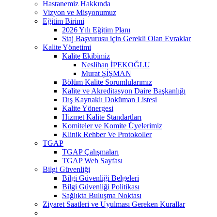
Hastanemiz Hakkında
Vizyon ve Misyonumuz
Eğitim Birimi
2026 Yılı Eğitim Planı
Staj Başvurusu için Gerekli Olan Evraklar
Kalite Yönetimi
Kalite Ekibimiz
Neslihan İPEKOĞLU
Murat ŞİŞMAN
Bölüm Kalite Sorumlularımız
Kalite ve Akreditasyon Daire Başkanlığı
Dış Kaynaklı Doküman Listesi
Kalite Yönergesi
Hizmet Kalite Standartları
Komiteler ve Komite Üyelerimiz
Klinik Rehber Ve Protokoller
TGAP
TGAP Çalışmaları
TGAP Web Sayfası
Bilgi Güvenliği
Bilgi Güvenliği Belgeleri
Bilgi Güvenliği Politikası
Sağlıkta Buluşma Noktası
Ziyaret Saatleri ve Uyulması Gereken Kurallar