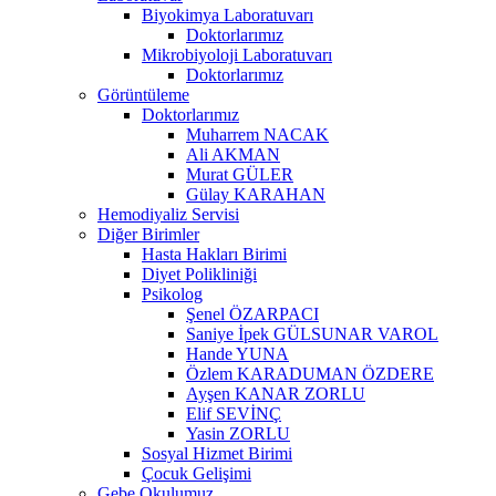
Biyokimya Laboratuvarı
Doktorlarımız
Mikrobiyoloji Laboratuvarı
Doktorlarımız
Görüntüleme
Doktorlarımız
Muharrem NACAK
Ali AKMAN
Murat GÜLER
Gülay KARAHAN
Hemodiyaliz Servisi
Diğer Birimler
Hasta Hakları Birimi
Diyet Polikliniği
Psikolog
Şenel ÖZARPACI
Saniye İpek GÜLSUNAR VAROL
Hande YUNA
Özlem KARADUMAN ÖZDERE
Ayşen KANAR ZORLU
Elif SEVİNÇ
Yasin ZORLU
Sosyal Hizmet Birimi
Çocuk Gelişimi
Gebe Okulumuz