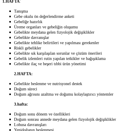
1.HAFTA
:
Tanışma
Gebe okulu ön değerlendirme anketi
Gebeliğe hazırlık
Üreme organları ve gebel
iği
n olu
ş
umu
Gebelikte meydana gelen fizyolojik değişiklikler
Gebelikte davranışlar
Gebelikte tehlike belirtileri ve yapılması gerekenler
Riskli gebelikler
Gebelikte sık karşılaşılan sorunlar ve çözüm önerileri
Gebelik izlemleri rutin yapılan tetkikler ve bağışıklama
Gebelikte ilaç ve beşeri tıbbi ürün yönetimi
2.HAFTA:
Gebelikte beslenme ve nutrisyonel destek
Doğum süreci
Doğum ağrısını azaltma ve doğumu kolaylaştırıcı yöntemler
3.hafta:
Doğum sonu dönem ve özellikleri
Doğum sonrası annede meydana gelen fizyolojik değişiklikler
Lohusa davranışları
Yenidoğanın beslenmesi