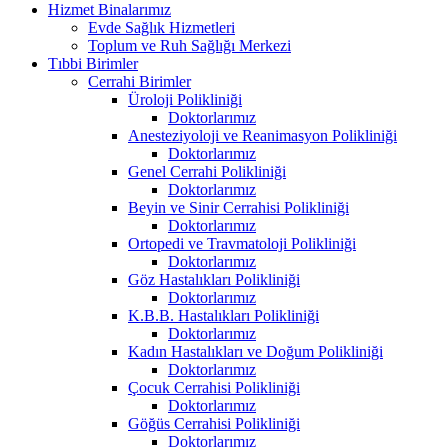
Hizmet Binalarımız
Evde Sağlık Hizmetleri
Toplum ve Ruh Sağlığı Merkezi
Tıbbi Birimler
Cerrahi Birimler
Üroloji Polikliniği
Doktorlarımız
Anesteziyoloji ve Reanimasyon Polikliniği
Doktorlarımız
Genel Cerrahi Polikliniği
Doktorlarımız
Beyin ve Sinir Cerrahisi Polikliniği
Doktorlarımız
Ortopedi ve Travmatoloji Polikliniği
Doktorlarımız
Göz Hastalıkları Polikliniği
Doktorlarımız
K.B.B. Hastalıkları Polikliniği
Doktorlarımız
Kadın Hastalıkları ve Doğum Polikliniği
Doktorlarımız
Çocuk Cerrahisi Polikliniği
Doktorlarımız
Göğüs Cerrahisi Polikliniği
Doktorlarımız