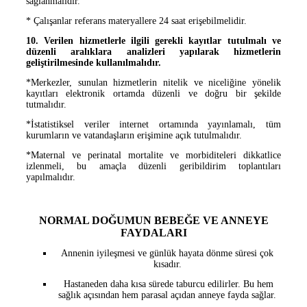
sağlanmalıdır.
* Çalışanlar referans materyallere 24 saat erişebilmelidir.
10. Verilen hizmetlerle ilgili gerekli kayıtlar tutulmalı ve
düzenli aralıklara analizleri yapılarak hizmetlerin
geliştirilmesinde kullanılmalıdır.
*Merkezler, sunulan hizmetl
erin nitelik ve niceliğine yönelik
kayıtları elektronik ortamda düzenli ve doğru bir şekilde
tutmalıdır.
*İstatistiksel veriler internet ortamında yayınlamalı, tüm
kurumların ve vatandaşların erişimine açık tutulmalıdır.
*Maternal ve perinatal mortalite ve morbiditeleri dikkatlice
izlenmeli, bu amaçla düzenli geribildirim toplantıları
yapılmalıdır.
NORMAL DOĞUMUN BE
BEĞE VE ANNEYE
FAYDALARI
Annenin iyileşmesi ve günlük hayata dönme süresi çok
kısadır.
Hastaneden daha kısa sürede taburcu edilirler. Bu hem
sağlık açısından hem parasal açıdan anneye fayda sağlar.