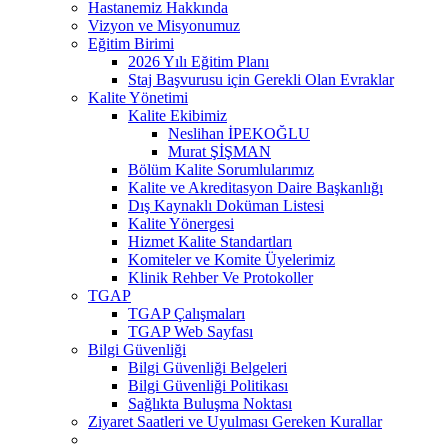
Hastanemiz Hakkında
Vizyon ve Misyonumuz
Eğitim Birimi
2026 Yılı Eğitim Planı
Staj Başvurusu için Gerekli Olan Evraklar
Kalite Yönetimi
Kalite Ekibimiz
Neslihan İPEKOĞLU
Murat ŞİŞMAN
Bölüm Kalite Sorumlularımız
Kalite ve Akreditasyon Daire Başkanlığı
Dış Kaynaklı Doküman Listesi
Kalite Yönergesi
Hizmet Kalite Standartları
Komiteler ve Komite Üyelerimiz
Klinik Rehber Ve Protokoller
TGAP
TGAP Çalışmaları
TGAP Web Sayfası
Bilgi Güvenliği
Bilgi Güvenliği Belgeleri
Bilgi Güvenliği Politikası
Sağlıkta Buluşma Noktası
Ziyaret Saatleri ve Uyulması Gereken Kurallar