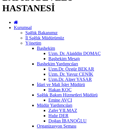
HASTANESİ
Kurumsal
Sağlık Bakanımız
İl Sağlık Müdürümüz
Yönetim
Başhekim
Uzm. Dr. Alaiddin DOMAÇ
Başhekim Mesajı
Başhekim Yardımcıları
Uzm.Dr. Özgür BEKAR
Uzm. Dr. Yavuz CENİK
Uzm.Dr. Alper YAŞAR
İdari ve Mali İşler Müdürü
Hakan KOÇ
Sağlık Bakım Hizmetleri Müdürü
Emine AVCI
Müdür Yardımcıları
Zafer YILMAZ
Hıdır DER
Doğan İBANOĞLU
Organizasyon Şeması