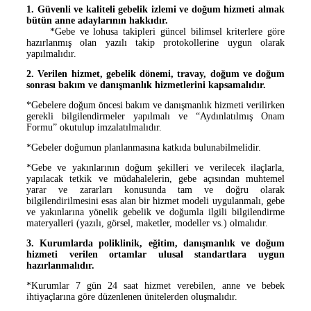
1. Güvenli ve kaliteli gebelik izlemi ve doğum hizmeti almak
bütün anne adaylarının hakkıdır.
*Gebe ve lohusa takipleri güncel bilimsel kriterlere göre
hazırlanmış olan yazılı takip protokollerine uygun olarak
yapılmalıdır.
2. Verilen hizmet, gebelik dönemi, travay, doğum ve doğum
sonrası bakım ve danışmanlık hizmetlerini kapsamalıdır.
*Gebelere doğum öncesi bakım ve danışmanlık hizmeti verilirken
gerekli bilgilendirmeler yapılmalı ve “Aydınlatılmış Onam
Formu” okutulup imzalatılmalıdır.
*Gebeler doğumun planlanmasına katkıda bulunabilmelidir.
*Gebe ve yakınlarının doğum şekilleri ve verilecek ilaçlarla,
yapılacak tetkik ve müdahalelerin, gebe açısından muhtemel
yarar ve zararları konusunda tam ve doğru olarak
bilgilendirilmesini esas alan bir hizmet modeli uygulanmalı, gebe
ve yakınlarına yönelik gebelik ve doğumla ilgili bilgilendirme
materyalleri (yazılı, görsel, maketler, modeller vs.) olmalıdır.
3. Kurumlarda poliklinik, eğitim, danışmanlık ve doğum
hizmeti verilen ortamlar ulusal standartlara uygun
hazırlanmalıdır.
*Kurumlar 7 gün 24 saat hizmet verebilen, anne ve bebek
ihtiyaçlarına göre düzenlenen ünitelerden oluşmalıdır.