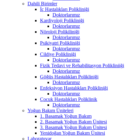
Dahili Birimler
İç Hastalıkları Polikliniği
Doktorlarımız
Kardiyoloji Polikliniği
Doktorlarımız
Nöroloji Polikiliniği
Doktorlarımız
Psikiyatri Polikliniği
Doktorlarımız
Cildiye Polikliniği
Doktorlarımız
Fizik Tedavi ve Rehabilitasyon Polikliniiği
Doktorlarımız
Göğüs Hastalıkları Polikliniği
Doktorlarımız
Enfeksiyon Hastalıkları Polikliniği
Doktorlarımız
Çocuk Hastalıkları Poliklinik
Doktorlarımız
Yoğun Bakım Üniteleri
1. Basamak Yoğun Bakım
2. Basamak Yoğun Bakım Ünitesi
3. Basamak Yoğun Bakım Ünitesi
Yenidoğan Yoğun Bakım Ünitesi
Laboratuvar