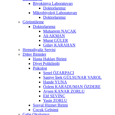
Biyokimya Laboratuvarı
Doktorlarımız
Mikrobiyoloji Laboratuvarı
Doktorlarımız
Görüntüleme
Doktorlarımız
Muharrem NACAK
Ali AKMAN
Murat GÜLER
Gülay KARAHAN
Hemodiyaliz Servisi
Diğer Birimler
Hasta Hakları Birimi
Diyet Polikliniği
Psikolog
Şenel ÖZARPACI
Saniye İpek GÜLSUNAR VAROL
Hande YUNA
Özlem KARADUMAN ÖZDERE
Ayşen KANAR ZORLU
Elif SEVİNÇ
Yasin ZORLU
Sosyal Hizmet Birimi
Çocuk Gelişimi
Gebe Okulumuz