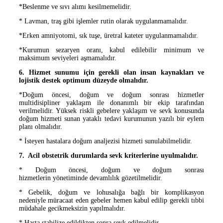
*Beslenme ve sıvı alımı kesilmemelidir.
* Lavman, traş gibi işlemler rutin olarak uygulanmamalıdır.
*Erken amniyotomi, sık tuşe, üretral kateter uygulanmamalıdır.
*Kurumun sezaryen oranı, kabul edilebilir minimum ve
maksimum seviyeleri aşmamalıdır.
6. Hizmet sunumu için gerekli olan insan kaynakları ve
lojistik destek optimum düzeyde olmalıdır.
*Doğum öncesi, doğum ve doğum sonrası hizmetler
multidisipliner yaklaşım ile donanımlı bir ekip tarafından
verilmelidir. Yüksek riskli gebelere yaklaşım ve sevk konusunda
doğum hizmeti sunan yataklı tedavi kurumunun yazılı bir eylem
planı olmalıdır.
* İsteyen hastalara doğum analjezisi hizmeti sunulabilmelidir.
7. Acil obstetrik durumlarda sevk kriterlerine uyulmalıdır.
* Doğum öncesi, doğum ve doğum sonrası
hizmetlerin
yönetiminde devamlılık gözetilmelidir.
* Gebelik, doğum ve lohusalığa bağlı bir komplikasyon
nedeniyle müracaat eden gebeler hemen kabul edilip gerekli tıbbi
müdahale gecikmeksizin yap
ılmalıdır.
* Hasta stabilize edildikten sonra sevk edilmelidir.