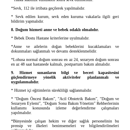
*Sevk, 112 ile irtibata geçilerek yapılmalıdır.
* Sevk edilen kurum, sevk eden kur
uma vakalarla ilgili geri
bildirim yapmalıdır.
8. Doğum hizmeti anne ve bebek odaklı olmalıdır.
* Bebek Dostu Hastane kriterlerine uyulmalıdır.
*Anne ve ailelerin doğan bebeklerini kucaklamaları ve
dokunmaları sağlanmalı ve devamı desteklenmelidir.
*Lohusa normal doğum sonrası en az 24, sezaryen doğum sonrası
en az 48 saat hastanede kalmalı, postpartum bakım almalıdır.
9. Hizmet sunanların bilgi ve beceri kapasitesini
güçlendirmeye yönelik aktiviteler planlanmalı ve
uygulanmalıdır.
* Hizmet içi eğitimlerin sürekliliği sağlanmalıdır.
* “Doğum Öncesi Bakım”, “Acil Obstetrik Bakım”, “Doğum ve
Sezaryen Eylemi”, “Doğum Sonu Bakım Yönetim” Rehberlerinin
kullanımı konusunda izleme değerlendirme çalışmaları
yapılmalıdır.
*Bünyesinde çalışan hekim ve diğer sağlık personelinin bu
prensip ve ilkeleri benimsemeleri ve bilgilendirilmeleri