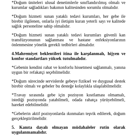
*Doğum üniteleri ulusal denetimlerle sınıflandırılmış olmalı ve
kurumlar sağladıkları bakımın kalitesinden sorumlu olmalıdır.
*Doğum hizmeti sunan yataklı tedavi kurumları, her gebe ile
birebir ilgilenen, onlarla iyi iletişim kuran yeterli sayı ve kalitede
sağlık personeline sahip olmalıdır.
*Doğum hizmeti sunan yataklı tedavi kurumları güvenli kan
transfüzyonunun sağlanması ve hastane enfeksiyonlarının
önlenmesine yönelik gerekli tedbirleri almalıdır.
4.Mahremiyet beklentileri itina ile karşılanmalı, hijyen ve
konfor standartları yüksek tutulmalıdır.
*Gebenin kendini rahat ve konforlu hissetmesi sağlanmalı, yanına
uygun bir refakatçi seçebilmelidir.
*Doğum sürecinde servislerde gebeye fiziksel ve duygusal destek
birebir olmalı ve gebeler bu desteğe kolaylıkla ulaşılabilmelidir.
*Travay sırasında gebe için pozisyon kısıtlaması olmamalı,
istediği pozisyonda yatabilmeli, odada rahatça yürüyebilmeli,
hareket edebilmelidir.
*Gebelerin aktif pozisyonlarda ıkınmaları teşvik edilerek, doğum
gerçekleştirilmelidir.
5. Kanıta dayalı olmayan müdahaleler rutin olarak
uygulanmamalıdır.