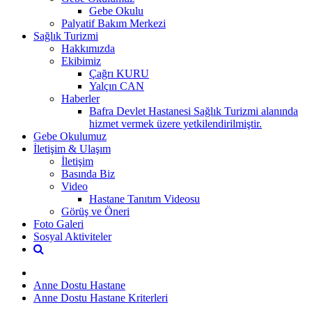
Gebe Okulu
Palyatif Bakım Merkezi
Sağlık Turizmi
Hakkımızda
Ekibimiz
Çağrı KURU
Yalçın CAN
Haberler
Bafra Devlet Hastanesi Sağlık Turizmi alanında
hizmet vermek üzere yetkilendirilmiştir.
Gebe Okulumuz
İletişim & Ulaşım
İletişim
Basında Biz
Video
Hastane Tanıtım Videosu
Görüş ve Öneri
Foto Galeri
Sosyal Aktiviteler
Anne Dostu Hastane
Anne Dostu Hastane Kriterleri