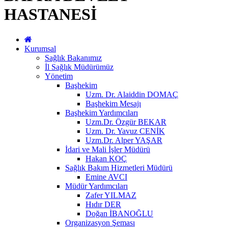
HASTANESİ
Kurumsal
Sağlık Bakanımız
İl Sağlık Müdürümüz
Yönetim
Başhekim
Uzm. Dr. Alaiddin DOMAÇ
Başhekim Mesajı
Başhekim Yardımcıları
Uzm.Dr. Özgür BEKAR
Uzm. Dr. Yavuz CENİK
Uzm.Dr. Alper YAŞAR
İdari ve Mali İşler Müdürü
Hakan KOÇ
Sağlık Bakım Hizmetleri Müdürü
Emine AVCI
Müdür Yardımcıları
Zafer YILMAZ
Hıdır DER
Doğan İBANOĞLU
Organizasyon Şeması