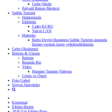
Gebe Okulu
Palyatif Bakım Merkezi
Sağlık Turizmi
Hakkımızda
Ekibimiz
Çağrı KURU
Yalçın CAN
Haberler
Bafra Devlet Hastanesi Sağlık Turizmi alanında
hizmet vermek üzere yetkilendirilmiştir.
Gebe Okulumuz
İletişim & Ulaşım
İletişim
Basında Biz
Video
Hastane Tanıtım Videosu
Görüş ve Öneri
Foto Galeri
Sosyal Aktiviteler
Kurumsal
Eğitim Birimi
2026 Yılı Eğitim Planı