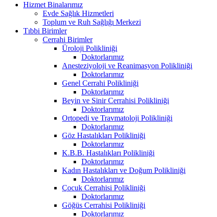
Hizmet Binalarımız
Evde Sağlık Hizmetleri
Toplum ve Ruh Sağlığı Merkezi
Tıbbi Birimler
Cerrahi Birimler
Üroloji Polikliniği
Doktorlarımız
Anesteziyoloji ve Reanimasyon Polikliniği
Doktorlarımız
Genel Cerrahi Polikliniği
Doktorlarımız
Beyin ve Sinir Cerrahisi Polikliniği
Doktorlarımız
Ortopedi ve Travmatoloji Polikliniği
Doktorlarımız
Göz Hastalıkları Polikliniği
Doktorlarımız
K.B.B. Hastalıkları Polikliniği
Doktorlarımız
Kadın Hastalıkları ve Doğum Polikliniği
Doktorlarımız
Çocuk Cerrahisi Polikliniği
Doktorlarımız
Göğüs Cerrahisi Polikliniği
Doktorlarımız