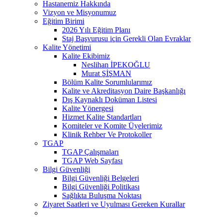
Hastanemiz Hakkında
Vizyon ve Misyonumuz
Eğitim Birimi
2026 Yılı Eğitim Planı
Staj Başvurusu için Gerekli Olan Evraklar
Kalite Yönetimi
Kalite Ekibimiz
Neslihan İPEKOĞLU
Murat ŞİŞMAN
Bölüm Kalite Sorumlularımız
Kalite ve Akreditasyon Daire Başkanlığı
Dış Kaynaklı Doküman Listesi
Kalite Yönergesi
Hizmet Kalite Standartları
Komiteler ve Komite Üyelerimiz
Klinik Rehber Ve Protokoller
TGAP
TGAP Çalışmaları
TGAP Web Sayfası
Bilgi Güvenliği
Bilgi Güvenliği Belgeleri
Bilgi Güvenliği Politikası
Sağlıkta Buluşma Noktası
Ziyaret Saatleri ve Uyulması Gereken Kurallar