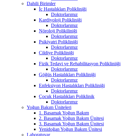
Dahili Birimler
İç Hastalıkları Polikliniği
Doktorlarımız
Kardiyoloji Polikliniği
Doktorlarımız
Nöroloji Polikiliniği
Doktorlarımız
Psikiyatri Polikliniği
Doktorlarımız
Cildiye Polikliniği
Doktorlarımız
Fizik Tedavi ve Rehabilitasyon Polikliniiği
Doktorlarımız
Göğüs Hastalıkları Polikliniği
Doktorlarımız
Enfeksiyon Hastalıkları Polikliniği
Doktorlarımız
Çocuk Hastalıkları Poliklinik
Doktorlarımız
Yoğun Bakım Üniteleri
1. Basamak Yoğun Bakım
2. Basamak Yoğun Bakım Ünitesi
3. Basamak Yoğun Bakım Ünitesi
Yenidoğan Yoğun Bakım Ünitesi
Laboratuvar