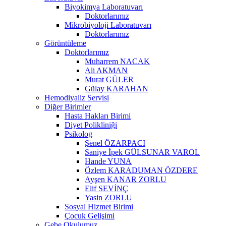
Biyokimya Laboratuvarı
Doktorlarımız
Mikrobiyoloji Laboratuvarı
Doktorlarımız
Görüntüleme
Doktorlarımız
Muharrem NACAK
Ali AKMAN
Murat GÜLER
Gülay KARAHAN
Hemodiyaliz Servisi
Diğer Birimler
Hasta Hakları Birimi
Diyet Polikliniği
Psikolog
Şenel ÖZARPACI
Saniye İpek GÜLSUNAR VAROL
Hande YUNA
Özlem KARADUMAN ÖZDERE
Ayşen KANAR ZORLU
Elif SEVİNÇ
Yasin ZORLU
Sosyal Hizmet Birimi
Çocuk Gelişimi
Gebe Okulumuz